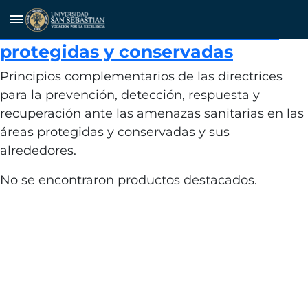
Principios de Una Sola Salud para
menu
un turismo sostenible en áreas
protegidas y conservadas
Principios complementarios de las directrices
para la prevención, detección, respuesta y
recuperación ante las amenazas sanitarias en las
áreas protegidas y conservadas y sus
alrededores.
No se encontraron productos destacados.