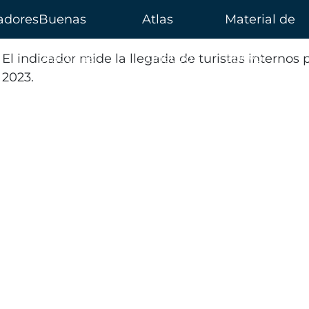
adores
Buenas
Atlas
Material de
prácticas
turístico
apoyo
El indicador mide la llegada de turistas internos 
2023.