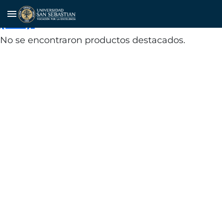
Instituto Nacional de Estadísticas
menu
(INE).
No se encontraron productos destacados.