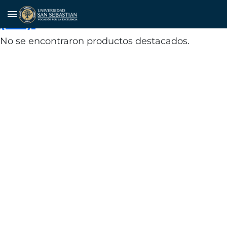
Instituto Nacional de Estadísticas
menu
(INE).
No se encontraron productos destacados.