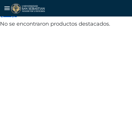
Servicio de Impuestos Internos
menu
(SII).
No se encontraron productos destacados.