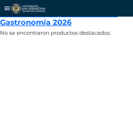
Neuquén será sede del Encuentro
menu
Bioceánico Hispano-Latino de
Gastronomía 2026
No se encontraron productos destacados.