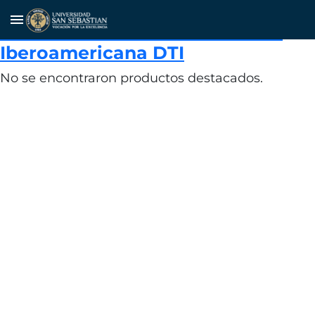
Participación en la 8° Reunión de
menu
la Comisión Plenaria de la Red
Iberoamericana DTI
No se encontraron productos destacados.