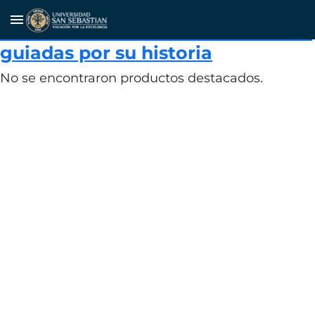
Puerto Varas celebrará el Mes del
menu
Patrimonio con cuatro caminatas
guiadas por su historia
No se encontraron productos destacados.