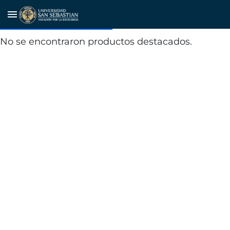
Indicadores comunales de
menu
recursos básicos
No se encontraron productos destacados.