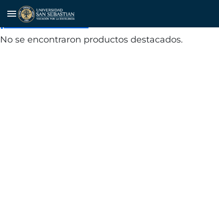
Magnitud de la economía local
menu
por habitante
No se encontraron productos destacados.