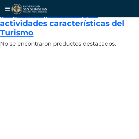
Porcentaje anual de venta netas
menu
(UF) en empresas según
actividades características del
Turismo
No se encontraron productos destacados.