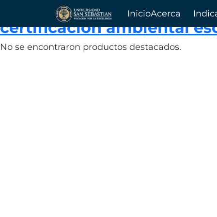
Porcentaje de establecim
Inicio
Acerca
Indic
certificación ambiental es
de
No se encontraron productos destacados.